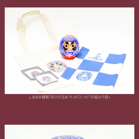
しまぬき謹製「松川だるま 午」が入った「お福分け袋」