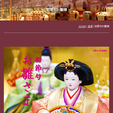
初節句お雛様
HOME
|
催事
|
初節句お雛様