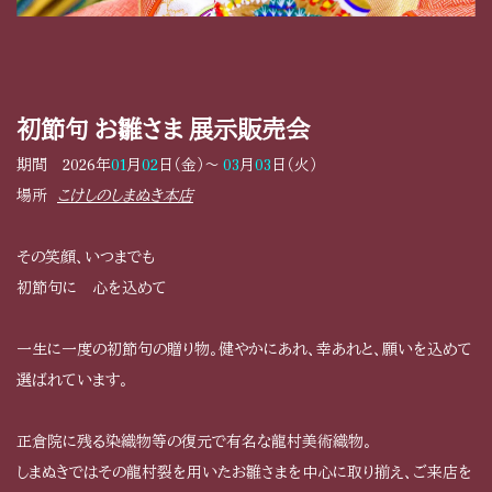
初節句 お雛さま 展示販売会
期間 2026年
01
月
02
日（金）～
03
月
03
日（火）
場所
こけしのしまぬき本店
その笑顔、いつまでも
初節句に 心を込めて
一生に一度の初節句の贈り物。健やかにあれ、幸あれと、願いを込めて
選ばれています。
正倉院に残る染織物等の復元で有名な龍村美術織物。
しまぬきではその龍村裂を用いたお雛さまを中心に取り揃え、ご来店を