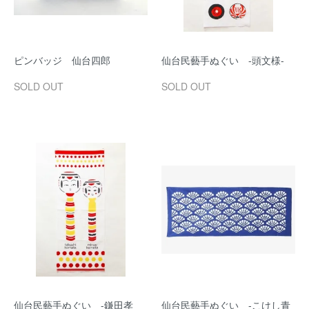
ピンバッジ 仙台四郎
仙台民藝手ぬぐい -頭文様-
SOLD OUT
SOLD OUT
仙台民藝手ぬぐい -鎌田孝
仙台民藝手ぬぐい -こけし青