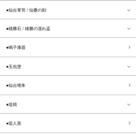
●仙台箪笥 / 仙臺の刻
●雄勝石 / 雄勝の濡れ盃
●鳴子漆器
●玉虫塗
●仙台堆朱
●堤焼
●堤人形