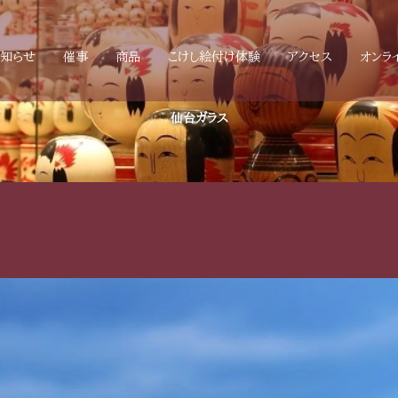
お知らせ
催事
商品
こけし絵付け体験
アクセス
オンラ
仙台ガラス