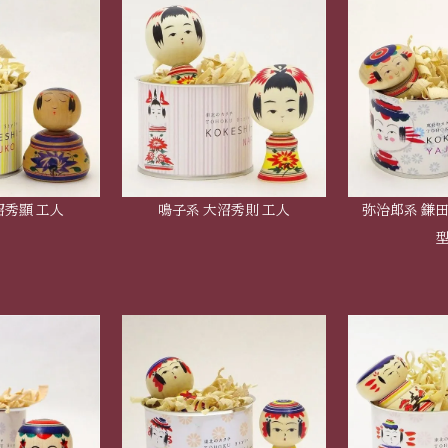
沼秀顯 工人
鳴子系 大沼秀則 工人
弥治郎系 鎌田