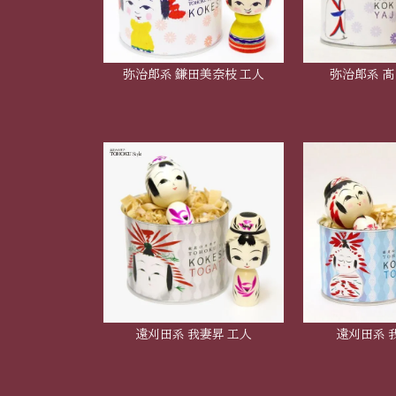
弥治郎系 鎌田美奈枝 工人
弥治郎系 髙
遠刈田系 我妻昇 工人
遠刈田系 