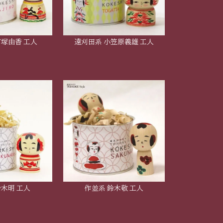
富塚由香 工人
遠刈田系 小笠原義雄 工人
鈴木明 工人
作並系 鈴木敬 工人