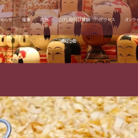
お知らせ
催事
商品
こけし絵付け体験
アクセス
オンラ
こけし缶