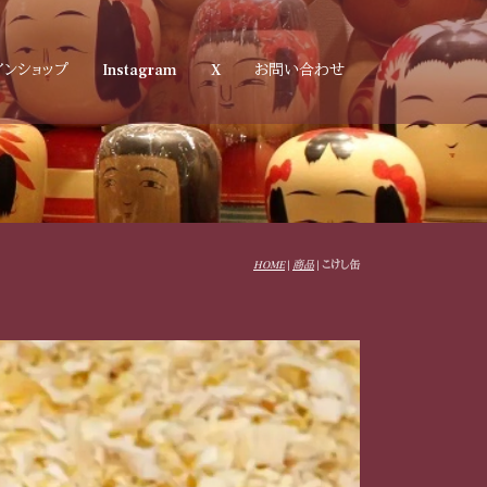
インショップ
Instagram
X
お問い合わせ
HOME
|
商品
|
こけし缶