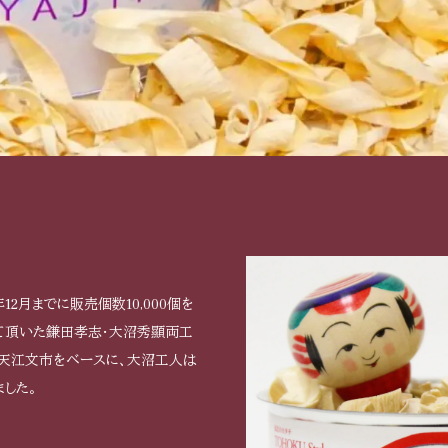
2月までに販売個数10,000個を
て頂いた鎌田孝志・大沼秀顯両工
天江文市をベースに、大沼工人は
ました。