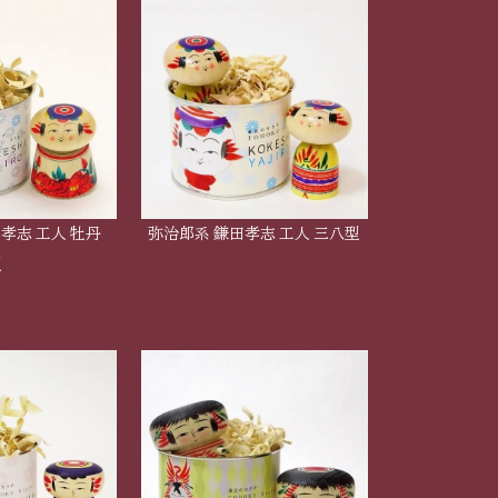
孝志 工人 牡丹
弥治郎系 鎌田孝志 工人 三八型
型