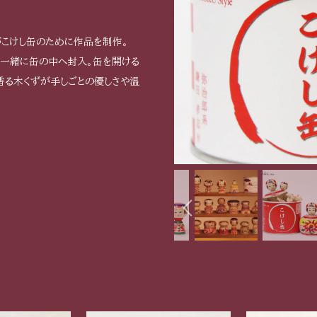
がこけし缶のために作品を制作。
して一緒に缶の中へ封入。缶を開ける
香る木くずが手しごとの優しさや温