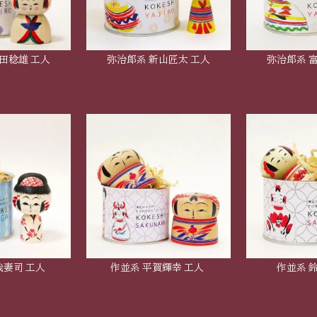
田稔雄 工人
弥治郎系 新山匠太 工人
弥治郎系 
我妻司 工人
作並系 平賀輝幸 工人
作並系 