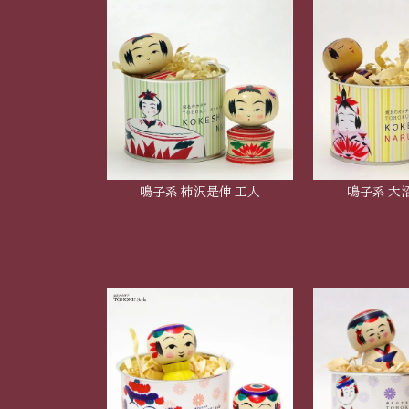
鳴子系 柿沢是伸 工人
鳴子系 大