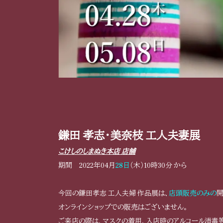
鎌田 孝志・美奈枝 工人夫妻展
こけしのしまぬき本店 店舗
期間 2022年04月
28日
（木）10時30分 から
今回の鎌田孝志 工人夫婦 作品展は、
店頭販売のみの
開
オンラインショップでの販売はございません。
ご来店の際は、マスクの着用、入店時のアルコール消毒