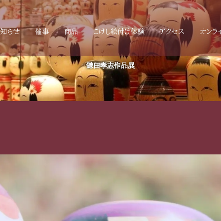
お知らせ
催事
商品
こけし絵付け体験
アクセス
オンラ
鎌田孝志作品展