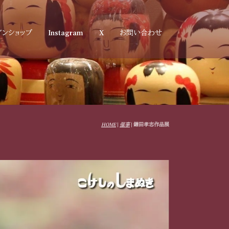
インショップ
Instagram
X
お問い合わせ
HOME
|
催事
|
鎌田孝志作品展