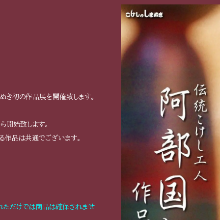
まぬき初の作品展を開催致します。
から開始致します。
る作品は共通でございます。
れただけでは商品は確保されませ