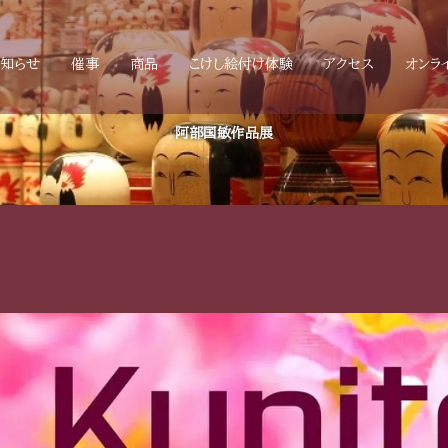
お知らせ
催事
商品
こけし絵付け体験
アクセス
オンラ
阿部国敏作品展