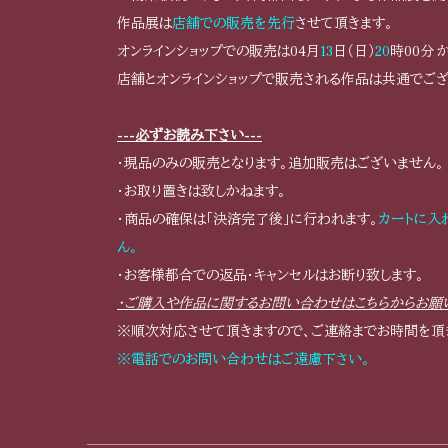
作品展は
店舗での販売を先行
させて頂きます。
オンラインショップでの販売は04月
13
日（日）
20
時00分 
店舗とオンラインショップで販売される作品は共通でござ
---必ずお読み下さい---
・現品のみの販売となります。追加販売はございません。
・お取り置きは致しかねます。
・商品の確保は「決済完了後」に行われます。
カートに入
ん。
・お客様都合での返品・キャンセルはお断り致します。
・ご購入や作品に関するお問い合わせはこちらからお願
※順次対応させて頂きますので、ご連絡までお時間を頂
※電話でのお問い合わせはご遠慮下さい。