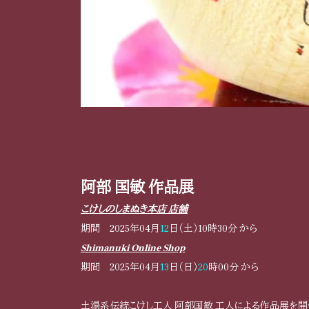
阿部 国敏 作品展
こけしのしまぬき本店 店舗
期間 2025年04月
12
日（土）10時30分 から
Shimanuki Online Shop
期間 2025年04月
13
日（日）
20
時00分 から
土湯系伝統こけし工人 阿部国敏 工人による作品展を開