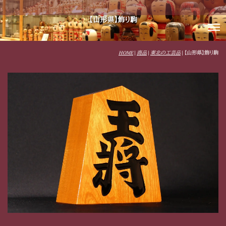
【山形県】飾り駒
HOME
|
商品
|
東北の工芸品
|
【山形県】飾り駒